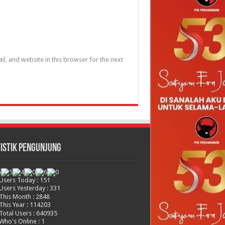
l, and website in this browser for the next
ISTIK PENGUNJUNG
Users Today : 151
Users Yesterday : 331
This Month : 2848
This Year : 114203
Total Users : 640935
Who's Online : 1