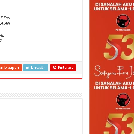
 S.Sos
LATAN
IL
2
umbleupon
LinkedIn
Pinterest