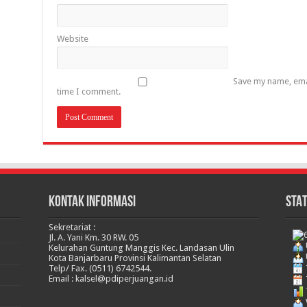
Website
Save my name, emai
time I comment.
KONTAK INFORMASI
STAT
Sekretariat :
Jl. A. Yani Km. 30 RW. 05
Kelurahan Guntung Manggis Kec. Landasan Ulin
Kota Banjarbaru Provinsi Kalimantan Selatan
Telp/ Fax. (0511) 6742544.
Email :
kalsel@pdiperjuangan.id