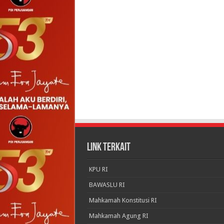
LINK TERKAIT
KPU RI
BAWASLU RI
Mahkamah Konstitusi RI
Mahkamah Agung RI