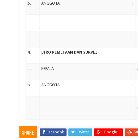
b.
ANGGOTA
:
4.
BIRO PEMETAAN DAN SURVEI
a.
KEPALA
:
b.
ANGGOTA
:
Facebook
Twitter
Google +
St
Share