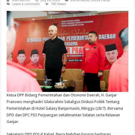
Web Admin
July 28, 2024
Berita Kalsel
,
Berita Partai
Leave a comment
745 Views
Ketua DPP Bidang Pemerintahan dan Otonomi Daerah, H. Ganjar
Pranowo menghadiri Silaturahmi Sekaligus Diskusi Politik Tentang
Pemerintahan di Hotel Galaxy Banjarmasin, Minggu (28/7). Bersama
DPD dan DPC PDI Perjuangan seKalimantan Selatan serta Relawan
Ganjar.
Sekretaris DPD PDI-P Kalsel, Berry Nahdian Furqon berharap